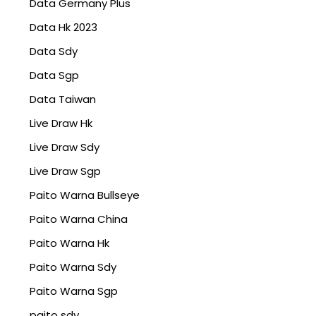
Data Germany Plus
Data Hk 2023
Data Sdy
Data Sgp
Data Taiwan
Live Draw Hk
Live Draw Sdy
Live Draw Sgp
Paito Warna Bullseye
Paito Warna China
Paito Warna Hk
Paito Warna Sdy
Paito Warna Sgp
paito sdy