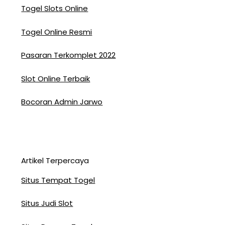
Togel Slots Online
Togel Online Resmi
Pasaran Terkomplet 2022
Slot Online Terbaik
Bocoran Admin Jarwo
Artikel Terpercaya
Situs Tempat Togel
Situs Judi Slot