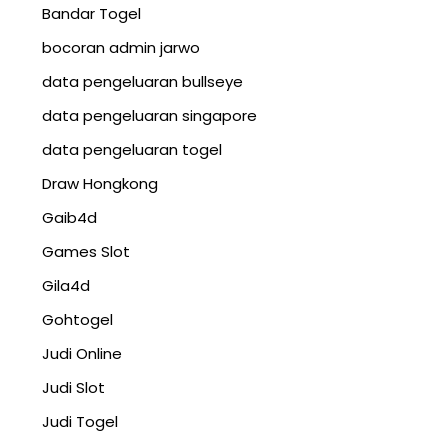
Bandar Togel
bocoran admin jarwo
data pengeluaran bullseye
data pengeluaran singapore
data pengeluaran togel
Draw Hongkong
Gaib4d
Games Slot
Gila4d
Gohtogel
Judi Online
Judi Slot
Judi Togel