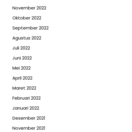
November 2022
Oktober 2022
September 2022
Agustus 2022
Juli 2022
Juni 2022
Mei 2022
April 2022
Maret 2022
Februari 2022
Januari 2022
Desember 2021
November 2021