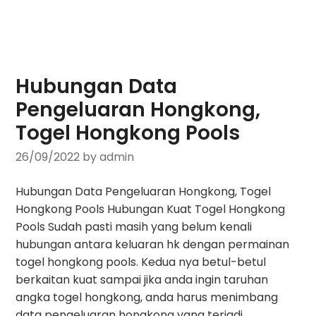
Hubungan Data
Pengeluaran Hongkong,
Togel Hongkong Pools
26/09/2022
by admin
Hubungan Data Pengeluaran Hongkong, Togel
Hongkong Pools Hubungan Kuat Togel Hongkong
Pools Sudah pasti masih yang belum kenali
hubungan antara keluaran hk dengan permainan
togel hongkong pools. Kedua nya betul-betul
berkaitan kuat sampai jika anda ingin taruhan
angka togel hongkong, anda harus menimbang
data pengeluaran hongkong yang terjadi