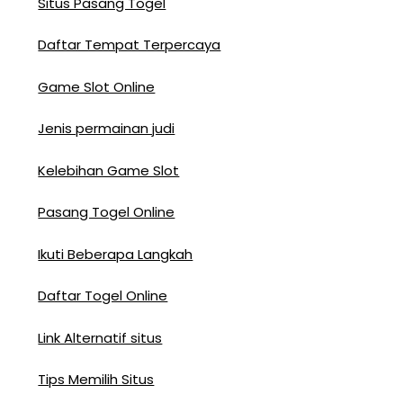
Situs Pasang Togel
Daftar Tempat Terpercaya
Game Slot Online
Jenis permainan judi
Kelebihan Game Slot
Pasang Togel Online
Ikuti Beberapa Langkah
Daftar Togel Online
Link Alternatif situs
Tips Memilih Situs