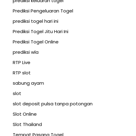
prediksi keluaran togel
Prediksi Pengeluaran Togel
prediksi togel hari ini
Prediksi Togel Jitu Hari Ini
Prediksi Togel Online
prediksi wla
RTP Live
RTP slot
sabung ayam
slot
slot deposit pulsa tanpa potongan
Slot Online
Slot Thailand
Tempat Pasang Togel