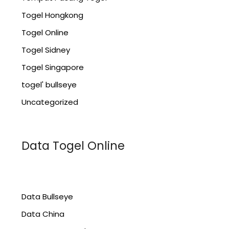
Togel Hongkong
Togel Online
Togel Sidney
Togel Singapore
togel' bullseye
Uncategorized
Data Togel Online
Data Bullseye
Data China