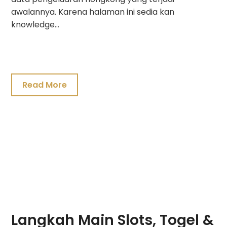
awalannya. Karena halaman ini sedia kan
knowledge…
Read More
Langkah Main Slots, Togel &