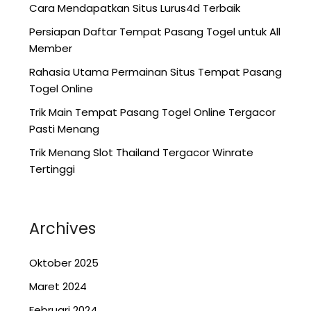
Cara Mendapatkan Situs Lurus4d Terbaik
Persiapan Daftar Tempat Pasang Togel untuk All
Member
Rahasia Utama Permainan Situs Tempat Pasang
Togel Online
Trik Main Tempat Pasang Togel Online Tergacor
Pasti Menang
Trik Menang Slot Thailand Tergacor Winrate
Tertinggi
Archives
Oktober 2025
Maret 2024
Februari 2024