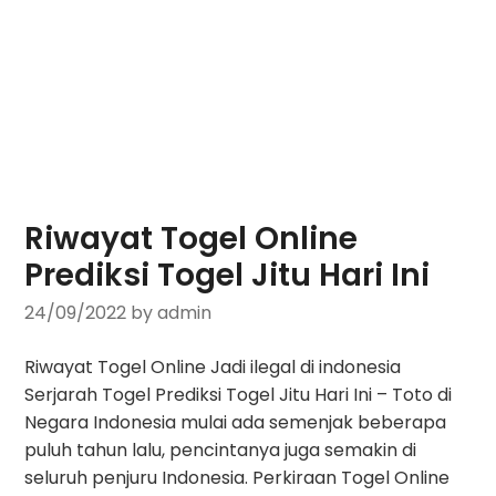
Riwayat Togel Online
Prediksi Togel Jitu Hari Ini
24/09/2022
by admin
Riwayat Togel Online Jadi ilegal di indonesia
Serjarah Togel Prediksi Togel Jitu Hari Ini – Toto di
Negara Indonesia mulai ada semenjak beberapa
puluh tahun lalu, pencintanya juga semakin di
seluruh penjuru Indonesia. Perkiraan Togel Online