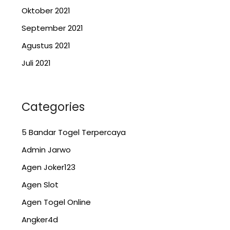
Oktober 2021
September 2021
Agustus 2021
Juli 2021
Categories
5 Bandar Togel Terpercaya
Admin Jarwo
Agen Joker123
Agen Slot
Agen Togel Online
Angker4d