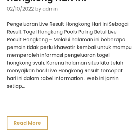
02/10/2022
by admin
Pengeluaran Live Result Hongkong Hari Ini Sebagai
Result Togel Hongkong Pools Paling Betul Live
Result Hongkong – Melalui halaman ini beberapa
pemain tidak perlu khawatir kembali untuk mampu
memperoleh informasi pengeluaran togel
hongkong syah. Karena halaman situs kita telah
menyajikan hasil Live Hongkong Result tercepat
hari ini dalam tabel information . Web ini jamin
setiap…
Read More