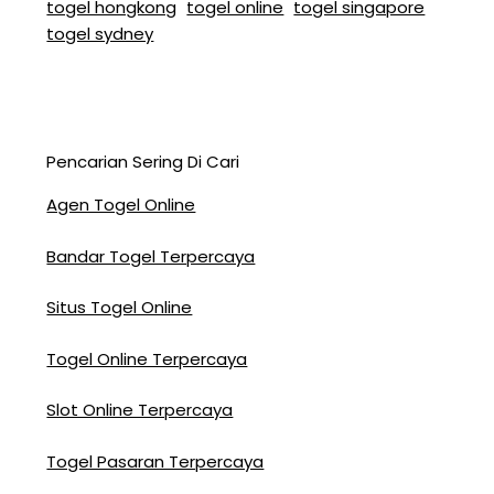
togel hongkong
togel online
togel singapore
togel sydney
Pencarian Sering Di Cari
Agen Togel Online
Bandar Togel Terpercaya
Situs Togel Online
Togel Online Terpercaya
Slot Online Terpercaya
Togel Pasaran Terpercaya