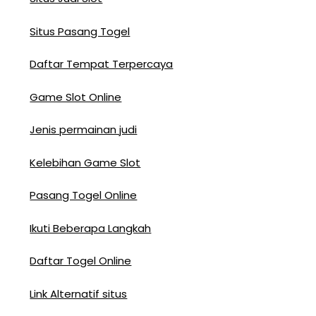
Situs Pasang Togel
Daftar Tempat Terpercaya
Game Slot Online
Jenis permainan judi
Kelebihan Game Slot
Pasang Togel Online
Ikuti Beberapa Langkah
Daftar Togel Online
Link Alternatif situs