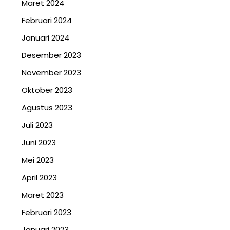
Maret 2024
Februari 2024
Januari 2024
Desember 2023
November 2023
Oktober 2023
Agustus 2023
Juli 2023
Juni 2023
Mei 2023
April 2023
Maret 2023
Februari 2023
Januari 2023