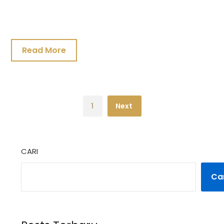
Read More
1
Next
CARI
Ca