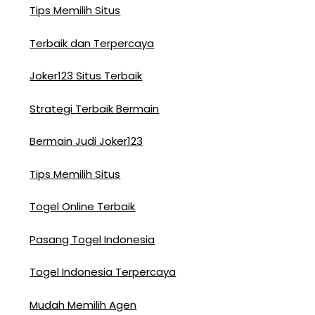
Tips Memilih Situs
Terbaik dan Terpercaya
Joker123 Situs Terbaik
Strategi Terbaik Bermain
Bermain Judi Joker123
Tips Memilih Situs
Togel Online Terbaik
Pasang Togel Indonesia
Togel Indonesia Terpercaya
Mudah Memilih Agen