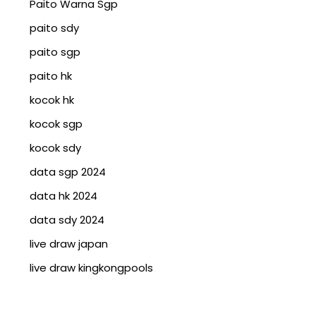
Paito Warna Sgp
paito sdy
paito sgp
paito hk
kocok hk
kocok sgp
kocok sdy
data sgp 2024
data hk 2024
data sdy 2024
live draw japan
live draw kingkongpools