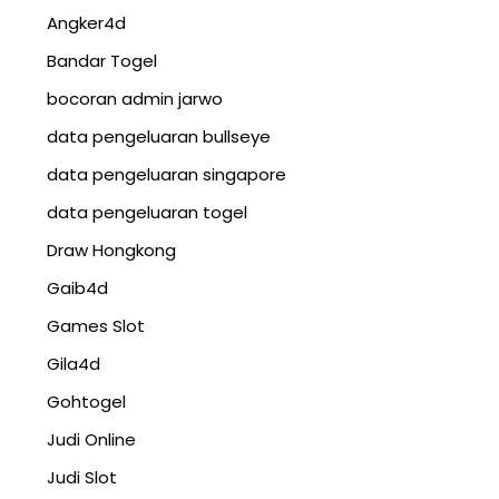
Angker4d
Bandar Togel
bocoran admin jarwo
data pengeluaran bullseye
data pengeluaran singapore
data pengeluaran togel
Draw Hongkong
Gaib4d
Games Slot
Gila4d
Gohtogel
Judi Online
Judi Slot