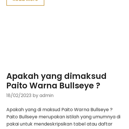
Apakah yang dimaksud
Paito Warna Bullseye ?
18/02/2023
by admin
Apakah yang di maksud Paito Warna Bullseye ?
Paito Bullseye merupakan istilah yang umumnya di
pakai untuk mendeskripsikan tabel atau daftar