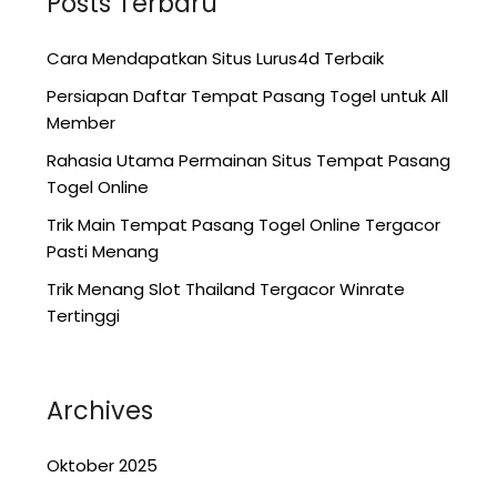
Posts Terbaru
Cara Mendapatkan Situs Lurus4d Terbaik
Persiapan Daftar Tempat Pasang Togel untuk All
Member
Rahasia Utama Permainan Situs Tempat Pasang
Togel Online
Trik Main Tempat Pasang Togel Online Tergacor
Pasti Menang
Trik Menang Slot Thailand Tergacor Winrate
Tertinggi
Archives
Oktober 2025