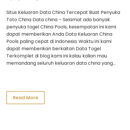
Situs Keluaran Data China Tercepat Buat Penyuka
Toto China Data china – Selamat ada banyak
penyuka togel China Pools, kesempatan ini kami
dapat memberikan Anda Data Keluaran China
Pools paling cepat di Indonesia. Waktu ini kami
dapat memberikan berkaitan Data Togel
Terkomplet di blog kami ini kalau kalian mau
memandang seluruh keluaran data china yang…
Read More