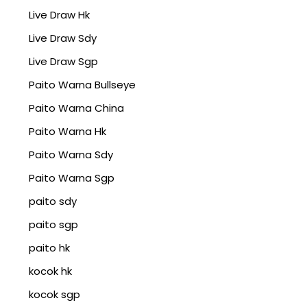
Live Draw Hk
Live Draw Sdy
Live Draw Sgp
Paito Warna Bullseye
Paito Warna China
Paito Warna Hk
Paito Warna Sdy
Paito Warna Sgp
paito sdy
paito sgp
paito hk
kocok hk
kocok sgp