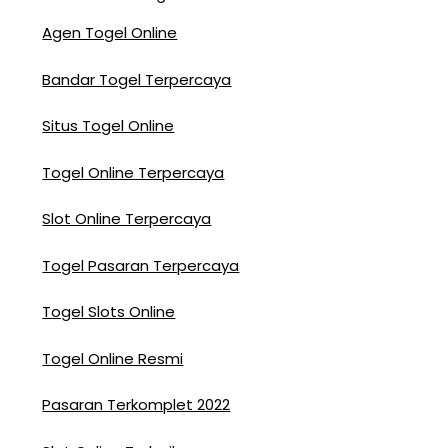
Agen Togel Online
Bandar Togel Terpercaya
Situs Togel Online
Togel Online Terpercaya
Slot Online Terpercaya
Togel Pasaran Terpercaya
Togel Slots Online
Togel Online Resmi
Pasaran Terkomplet 2022