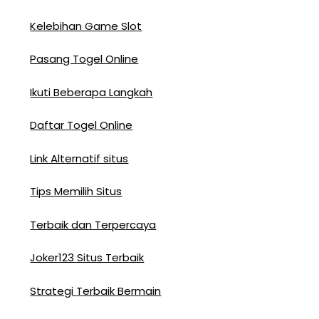
Kelebihan Game Slot
Pasang Togel Online
Ikuti Beberapa Langkah
Daftar Togel Online
Link Alternatif situs
Tips Memilih Situs
Terbaik dan Terpercaya
Joker123 Situs Terbaik
Strategi Terbaik Bermain