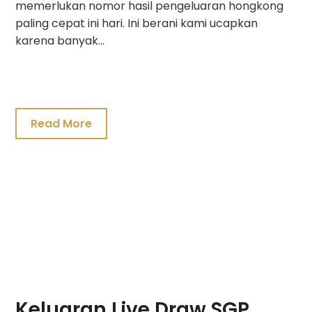
memerlukan nomor hasil pengeluaran hongkong
paling cepat ini hari. Ini berani kami ucapkan
karena banyak…
Read More
Keluaran Live Draw SGP