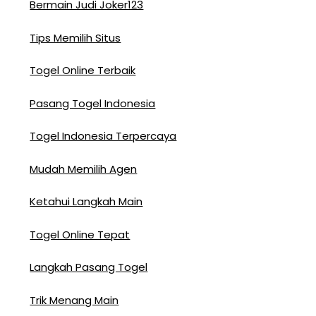
Bermain Judi Joker123
Tips Memilih Situs
Togel Online Terbaik
Pasang Togel Indonesia
Togel Indonesia Terpercaya
Mudah Memilih Agen
Ketahui Langkah Main
Togel Online Tepat
Langkah Pasang Togel
Trik Menang Main