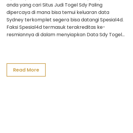
anda yang cari Situs Judi Togel Sdy Paling
dipercaya di mana bisa temui keluaran data
Sydney terkomplet segera bisa datangi Spesial4d.
Faksi Spesial4d termasuk terakreditas ke-
resmiannya di dalam menyiapkan Data Sdy Togel…
Read More