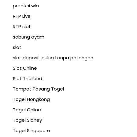
prediksi wla
RTP Live
RTP slot
sabung ayam
slot
slot deposit pulsa tanpa potongan
Slot Online
Slot Thailand
Tempat Pasang Togel
Togel Hongkong
Togel Online
Togel Sidney
Togel Singapore