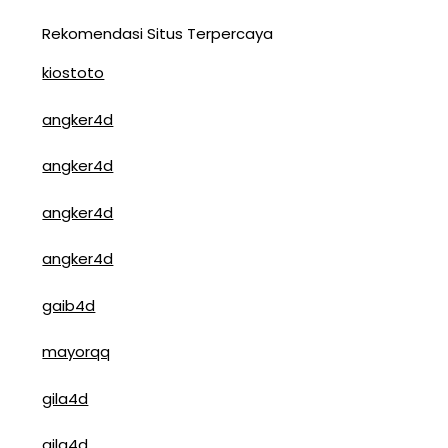
Rekomendasi Situs Terpercaya
kiostoto
angker4d
angker4d
angker4d
angker4d
gaib4d
mayorqq
gila4d
gila4d