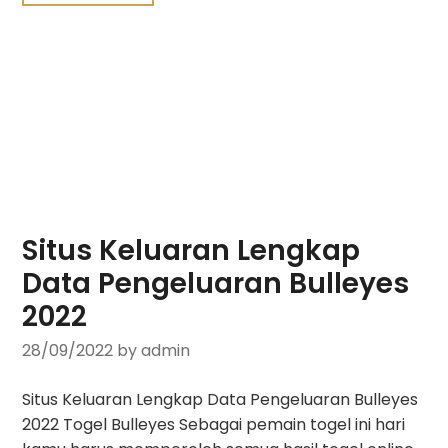
Situs Keluaran Lengkap
Data Pengeluaran Bulleyes
2022
28/09/2022
by admin
Situs Keluaran Lengkap Data Pengeluaran Bulleyes
2022 Togel Bulleyes Sebagai pemain togel ini hari