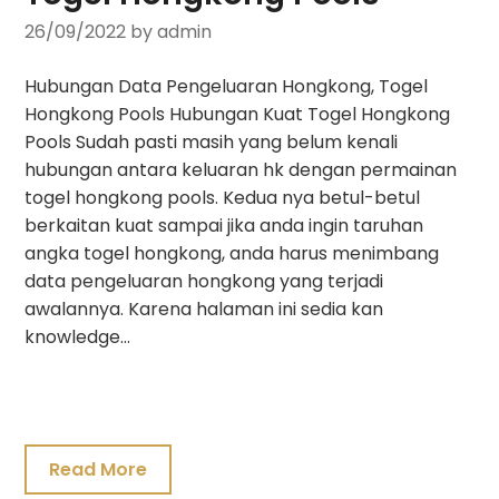
26/09/2022
by admin
Hubungan Data Pengeluaran Hongkong, Togel
Hongkong Pools Hubungan Kuat Togel Hongkong
Pools Sudah pasti masih yang belum kenali
hubungan antara keluaran hk dengan permainan
togel hongkong pools. Kedua nya betul-betul
berkaitan kuat sampai jika anda ingin taruhan
angka togel hongkong, anda harus menimbang
data pengeluaran hongkong yang terjadi
awalannya. Karena halaman ini sedia kan
knowledge…
Read More