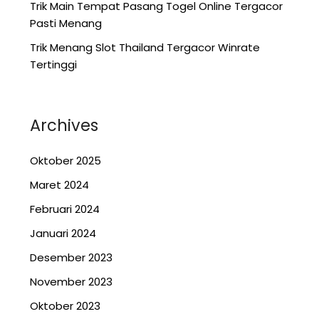
Trik Main Tempat Pasang Togel Online Tergacor
Pasti Menang
Trik Menang Slot Thailand Tergacor Winrate
Tertinggi
Archives
Oktober 2025
Maret 2024
Februari 2024
Januari 2024
Desember 2023
November 2023
Oktober 2023