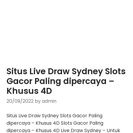
Situs Live Draw Sydney Slots
Gacor Paling dipercaya –
Khusus 4D
20/09/2022
by admin
Situs Live Draw Sydney Slots Gacor Paling
dipercaya – Khusus 4D Slots Gacor Paling
dipercaya – Khusus 4D Live Draw Sydney – Untuk