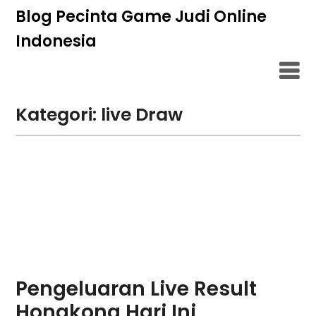
Skip
Blog Pecinta Game Judi Online
to
Indonesia
content
Kategori:
live Draw
Pengeluaran Live Result
Hongkong Hari Ini