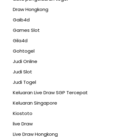
Draw Hongkong
Gaib4d
Games Slot
Gila4d
Gohtogel
Judi Online
Judi Slot
Judi Togel
Keluaran Live Draw SGP Tercepat
Keluaran Singapore
Kiostoto
live Draw
Live Draw Hongkong