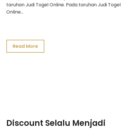
taruhan Judi Togel Online. Pada taruhan Judi Togel
Online…
Read More
Discount Selalu Menjadi