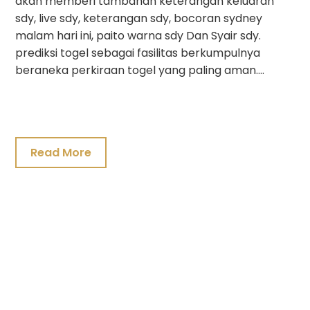
akan memberi tambahan keterangan keluaran
sdy, live sdy, keterangan sdy, bocoran sydney
malam hari ini, paito warna sdy Dan Syair sdy.
prediksi togel sebagai fasilitas berkumpulnya
beraneka perkiraan togel yang paling aman….
Read More