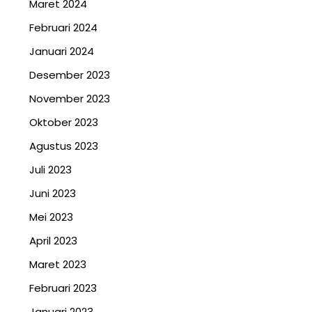
Maret 2024
Februari 2024
Januari 2024
Desember 2023
November 2023
Oktober 2023
Agustus 2023
Juli 2023
Juni 2023
Mei 2023
April 2023
Maret 2023
Februari 2023
Januari 2023