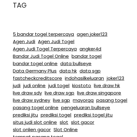
TAG
5 bandar togel terpercaya
agen joker123
Agen Judi
Agen Judi Togel
Agen Judi Togel Terpercaya
angker4d
Bandar Judi Togel Online
bandar togel
bandar togel online
data bullseye
Data Germany Plus
data hk
data sgp
fastcheckcreditscore
indohasilkeluaran
joker123
judi
judi online
judi togel
kiostoto
live draw hk
live draw sdy
live draw sgp
live draw singapore
live draw sydney
live sgp
mayorqq
pasang togel
pasang togel online
pengeluaran bullseye
prediksi jitu
prediksi togel
prediksi togel jitu
situs judi slot online
slot
slot gacor
slot onlien gacor
Slot Online
tempat pasang togel