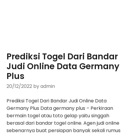
Prediksi Togel Dari Bandar
Judi Online Data Germany
Plus
20/12/2022
by admin
Prediksi Togel Dari Bandar Judi Online Data
Germany Plus Data germany plus – Perkiraan
bermain togel atau toto gelap yaitu singgah
berasal dari bandar togel online. Agen judi online
sebenarnya buat persiapan banyak sekali rumus