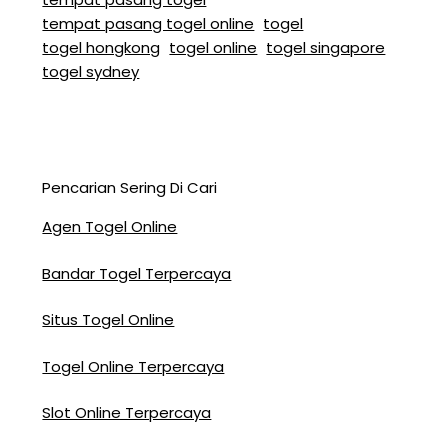
tempat pasang togel online
togel
togel hongkong
togel online
togel singapore
togel sydney
Pencarian Sering Di Cari
Agen Togel Online
Bandar Togel Terpercaya
Situs Togel Online
Togel Online Terpercaya
Slot Online Terpercaya