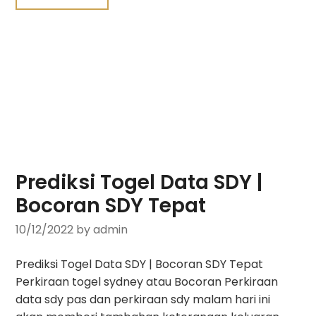
Prediksi Togel Data SDY |
Bocoran SDY Tepat
10/12/2022
by admin
Prediksi Togel Data SDY | Bocoran SDY Tepat
Perkiraan togel sydney atau Bocoran Perkiraan
data sdy pas dan perkiraan sdy malam hari ini