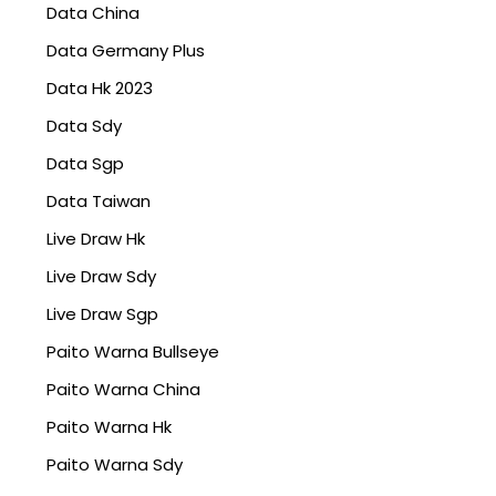
Data China
Data Germany Plus
Data Hk 2023
Data Sdy
Data Sgp
Data Taiwan
Live Draw Hk
Live Draw Sdy
Live Draw Sgp
Paito Warna Bullseye
Paito Warna China
Paito Warna Hk
Paito Warna Sdy