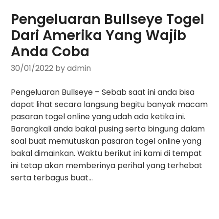
Pengeluaran Bullseye Togel
Dari Amerika Yang Wajib
Anda Coba
30/01/2022
by admin
Pengeluaran Bullseye – Sebab saat ini anda bisa
dapat lihat secara langsung begitu banyak macam
pasaran togel online yang udah ada ketika ini.
Barangkali anda bakal pusing serta bingung dalam
soal buat memutuskan pasaran togel online yang
bakal dimainkan. Waktu berikut ini kami di tempat
ini tetap akan memberinya perihal yang terhebat
serta terbagus buat…