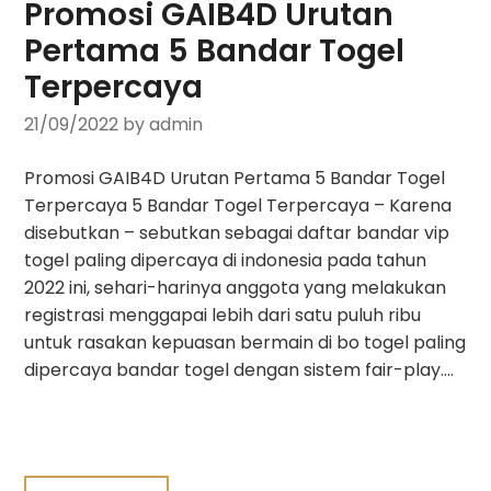
Promosi GAIB4D Urutan
Pertama 5 Bandar Togel
Terpercaya
21/09/2022
by admin
Promosi GAIB4D Urutan Pertama 5 Bandar Togel
Terpercaya 5 Bandar Togel Terpercaya – Karena
disebutkan – sebutkan sebagai daftar bandar vip
togel paling dipercaya di indonesia pada tahun
2022 ini, sehari-harinya anggota yang melakukan
registrasi menggapai lebih dari satu puluh ribu
untuk rasakan kepuasan bermain di bo togel paling
dipercaya bandar togel dengan sistem fair-play….