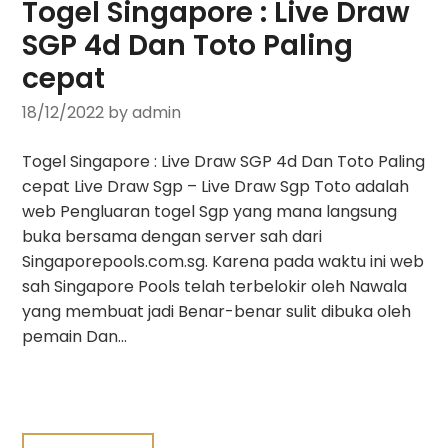
Togel Singapore : Live Draw
SGP 4d Dan Toto Paling
cepat
18/12/2022
by admin
Togel Singapore : Live Draw SGP 4d Dan Toto Paling
cepat Live Draw Sgp – Live Draw Sgp Toto adalah
web Pengluaran togel Sgp yang mana langsung
buka bersama dengan server sah dari
Singaporepools.com.sg. Karena pada waktu ini web
sah Singapore Pools telah terbelokir oleh Nawala
yang membuat jadi Benar-benar sulit dibuka oleh
pemain Dan…