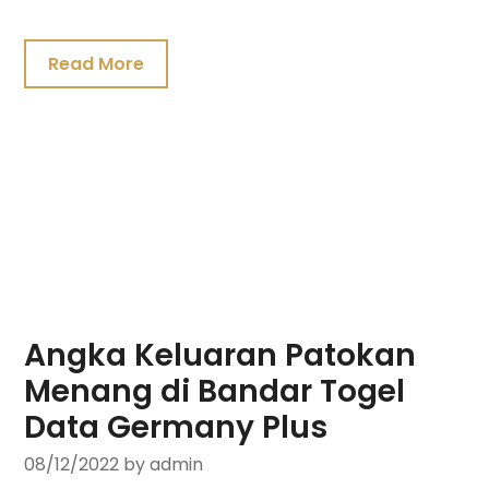
Read More
Angka Keluaran Patokan
Menang di Bandar Togel
Data Germany Plus
08/12/2022
by admin