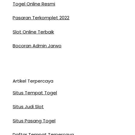
Togel Online Resmi
Pasaran Terkomplet 2022
Slot Online Terbaik
Bocoran Admin Jarwo
Artikel Terpercaya
Situs Tempat Togel
Situs Judi Slot
Situs Pasang Togel
Daftar Tempat Terpercaya