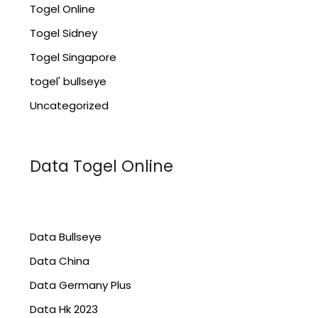
Togel Online
Togel Sidney
Togel Singapore
togel' bullseye
Uncategorized
Data Togel Online
Data Bullseye
Data China
Data Germany Plus
Data Hk 2023