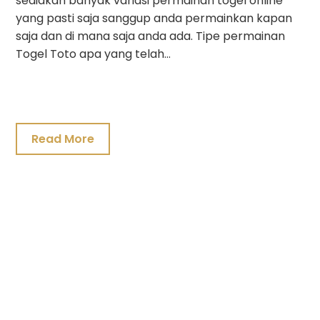
sediakan banyak variasi permainan togel online
yang pasti saja sanggup anda permainkan kapan
saja dan di mana saja anda ada. Tipe permainan
Togel Toto apa yang telah…
Read More