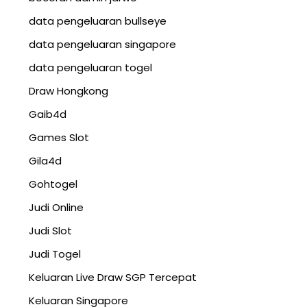
data pengeluaran bullseye
data pengeluaran singapore
data pengeluaran togel
Draw Hongkong
Gaib4d
Games Slot
Gila4d
Gohtogel
Judi Online
Judi Slot
Judi Togel
Keluaran Live Draw SGP Tercepat
Keluaran Singapore