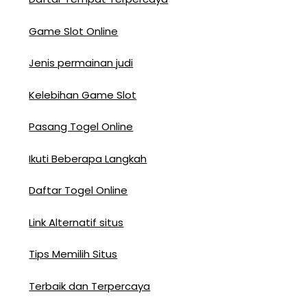
Game Slot Online
Jenis permainan judi
Kelebihan Game Slot
Pasang Togel Online
Ikuti Beberapa Langkah
Daftar Togel Online
Link Alternatif situs
Tips Memilih Situs
Terbaik dan Terpercaya