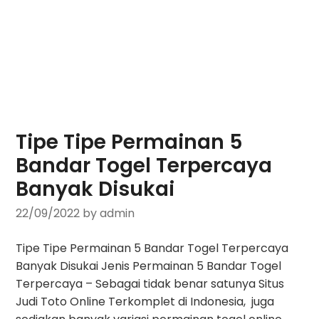
Tipe Tipe Permainan 5
Bandar Togel Terpercaya
Banyak Disukai
22/09/2022
by admin
Tipe Tipe Permainan 5 Bandar Togel Terpercaya
Banyak Disukai Jenis Permainan 5 Bandar Togel
Terpercaya – Sebagai tidak benar satunya Situs
Judi Toto Online Terkomplet di Indonesia, juga