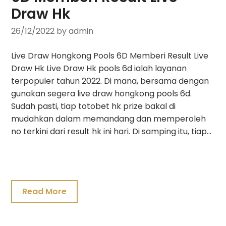
Draw Hk
26/12/2022
by admin
Live Draw Hongkong Pools 6D Memberi Result Live
Draw Hk Live Draw Hk pools 6d ialah layanan
terpopuler tahun 2022. Di mana, bersama dengan
gunakan segera live draw hongkong pools 6d.
Sudah pasti, tiap totobet hk prize bakal di
mudahkan dalam memandang dan memperoleh
no terkini dari result hk ini hari. Di samping itu, tiap…
Read More