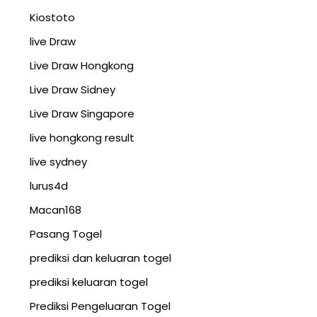
Kiostoto
live Draw
Live Draw Hongkong
Live Draw Sidney
Live Draw Singapore
live hongkong result
live sydney
lurus4d
Macan168
Pasang Togel
prediksi dan keluaran togel
prediksi keluaran togel
Prediksi Pengeluaran Togel