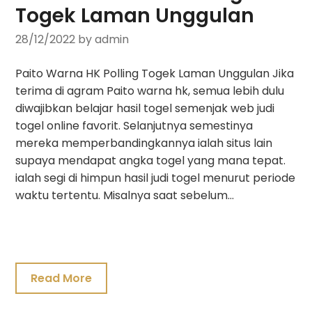
Togek Laman Unggulan
28/12/2022
by admin
Paito Warna HK Polling Togek Laman Unggulan Jika
terima di agram Paito warna hk, semua lebih dulu
diwajibkan belajar hasil togel semenjak web judi
togel online favorit. Selanjutnya semestinya
mereka memperbandingkannya ialah situs lain
supaya mendapat angka togel yang mana tepat.
ialah segi di himpun hasil judi togel menurut periode
waktu tertentu. Misalnya saat sebelum…
Read More