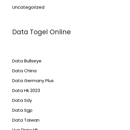
Uncategorized
Data Togel Online
Data Bullseye
Data China
Data Germany Plus
Data Hk 2023
Data Sdy
Data Sgp
Data Taiwan
Live Draw Hk