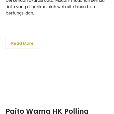
berkenaan akurasi data. Mudah-mudahan semua
data yang di berikan oleh web site biasa bisa
berfungsi dan…
Read More
Paito Warna HK Polling