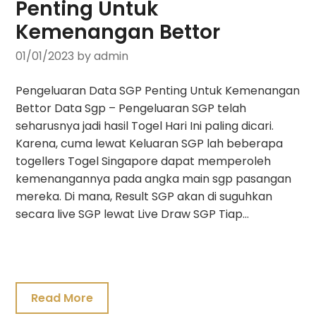
Penting Untuk
Kemenangan Bettor
01/01/2023
by admin
Pengeluaran Data SGP Penting Untuk Kemenangan
Bettor Data Sgp – Pengeluaran SGP telah
seharusnya jadi hasil Togel Hari Ini paling dicari.
Karena, cuma lewat Keluaran SGP lah beberapa
togellers Togel Singapore dapat memperoleh
kemenangannya pada angka main sgp pasangan
mereka. Di mana, Result SGP akan di suguhkan
secara live SGP lewat Live Draw SGP Tiap…
Read More