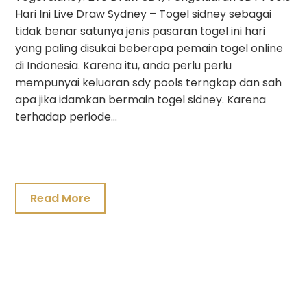
Hari Ini Live Draw Sydney – Togel sidney sebagai
tidak benar satunya jenis pasaran togel ini hari
yang paling disukai beberapa pemain togel online
di Indonesia. Karena itu, anda perlu perlu
mempunyai keluaran sdy pools terngkap dan sah
apa jika idamkan bermain togel sidney. Karena
terhadap periode…
Read More