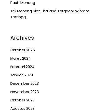
Pasti Menang
Trik Menang Slot Thailand Tergacor Winrate
Tertinggi
Archives
Oktober 2025
Maret 2024
Februari 2024
Januari 2024
Desember 2023
November 2023
Oktober 2023
Agustus 2023