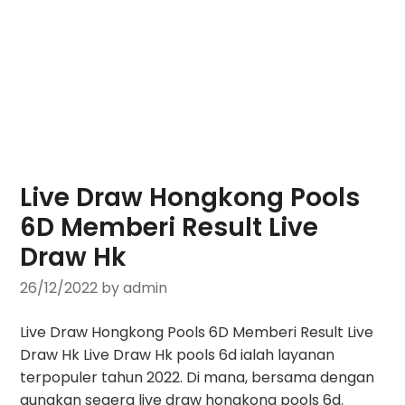
Live Draw Hongkong Pools
6D Memberi Result Live
Draw Hk
26/12/2022
by admin
Live Draw Hongkong Pools 6D Memberi Result Live
Draw Hk Live Draw Hk pools 6d ialah layanan
terpopuler tahun 2022. Di mana, bersama dengan
gunakan segera live draw hongkong pools 6d.