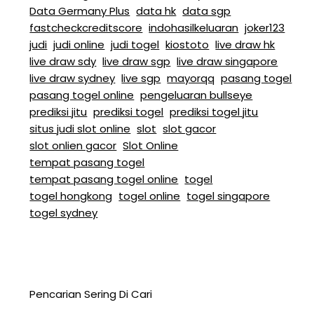
Data Germany Plus
data hk
data sgp
fastcheckcreditscore
indohasilkeluaran
joker123
judi
judi online
judi togel
kiostoto
live draw hk
live draw sdy
live draw sgp
live draw singapore
live draw sydney
live sgp
mayorqq
pasang togel
pasang togel online
pengeluaran bullseye
prediksi jitu
prediksi togel
prediksi togel jitu
situs judi slot online
slot
slot gacor
slot onlien gacor
Slot Online
tempat pasang togel
tempat pasang togel online
togel
togel hongkong
togel online
togel singapore
togel sydney
Pencarian Sering Di Cari