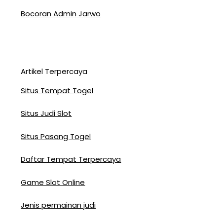
Bocoran Admin Jarwo
Artikel Terpercaya
Situs Tempat Togel
Situs Judi Slot
Situs Pasang Togel
Daftar Tempat Terpercaya
Game Slot Online
Jenis permainan judi