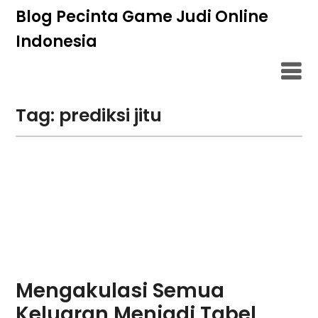
Skip
Blog Pecinta Game Judi Online
to
Indonesia
content
Tag:
prediksi jitu
Mengakulasi Semua
Keluaran Menjadi Tabel