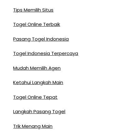
Tips Memilih Situs
Togel Online Terbaik
Pasang Togel Indonesia
Togel Indonesia Terpercaya
Mudah Memilih Agen
Ketahui Langkah Main
Togel Online Tepat
Langkah Pasang Togel
Trik Menang Main