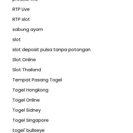
RTP Live
RTP slot
sabung ayam
slot
slot deposit pulsa tanpa potongan
Slot Online
Slot Thailand
Tempat Pasang Togel
Togel Hongkong
Togel Online
Togel Sidney
Togel Singapore
togel' bullseye