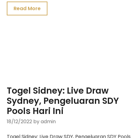
Read More
Togel Sidney: Live Draw
Sydney, Pengeluaran SDY
Pools Hari Ini
18/12/2022
by admin
Togel Sidney: Live Draw SDY, Pengeluaran SDY Pools