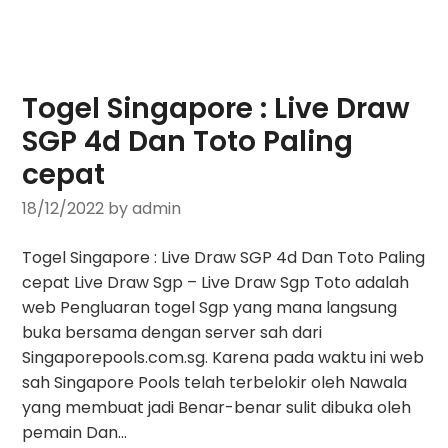
Togel Singapore : Live Draw
SGP 4d Dan Toto Paling
cepat
18/12/2022
by admin
Togel Singapore : Live Draw SGP 4d Dan Toto Paling
cepat Live Draw Sgp – Live Draw Sgp Toto adalah
web Pengluaran togel Sgp yang mana langsung
buka bersama dengan server sah dari
Singaporepools.com.sg. Karena pada waktu ini web
sah Singapore Pools telah terbelokir oleh Nawala
yang membuat jadi Benar-benar sulit dibuka oleh
pemain Dan…