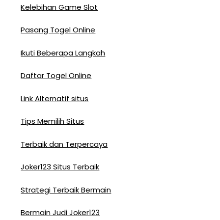
Kelebihan Game Slot
Pasang Togel Online
Ikuti Beberapa Langkah
Daftar Togel Online
Link Alternatif situs
Tips Memilih Situs
Terbaik dan Terpercaya
Joker123 Situs Terbaik
Strategi Terbaik Bermain
Bermain Judi Joker123