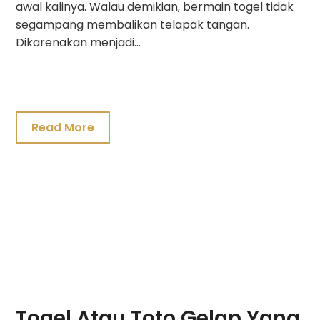
awal kalinya. Walau demikian, bermain togel tidak
segampang membalikan telapak tangan.
Dikarenakan menjadi…
Read More
Togel Atau Toto Gelap Yang