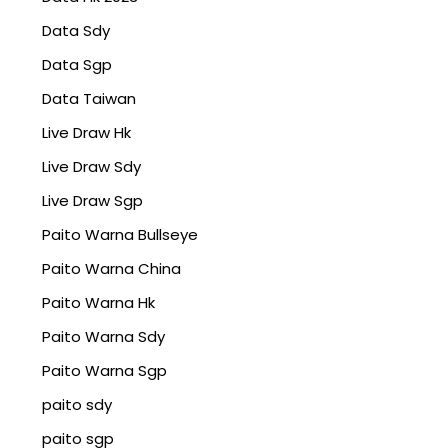
Data Sdy
Data Sgp
Data Taiwan
Live Draw Hk
Live Draw Sdy
Live Draw Sgp
Paito Warna Bullseye
Paito Warna China
Paito Warna Hk
Paito Warna Sdy
Paito Warna Sgp
paito sdy
paito sgp