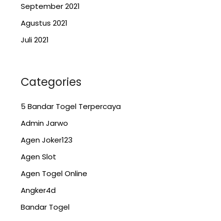
September 2021
Agustus 2021
Juli 2021
Categories
5 Bandar Togel Terpercaya
Admin Jarwo
Agen Joker123
Agen Slot
Agen Togel Online
Angker4d
Bandar Togel