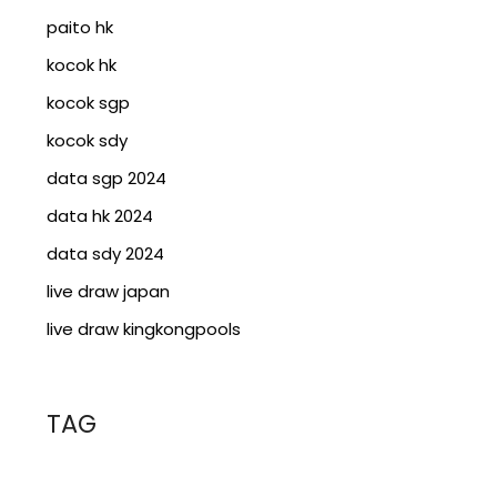
paito hk
kocok hk
kocok sgp
kocok sdy
data sgp 2024
data hk 2024
data sdy 2024
live draw japan
live draw kingkongpools
TAG