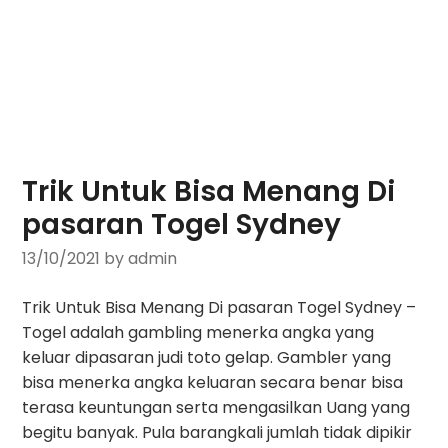
Trik Untuk Bisa Menang Di
pasaran Togel Sydney
13/10/2021
by admin
Trik Untuk Bisa Menang Di pasaran Togel Sydney –
Togel adalah gambling menerka angka yang
keluar dipasaran judi toto gelap. Gambler yang
bisa menerka angka keluaran secara benar bisa
terasa keuntungan serta mengasilkan Uang yang
begitu banyak. Pula barangkali jumlah tidak dipikir