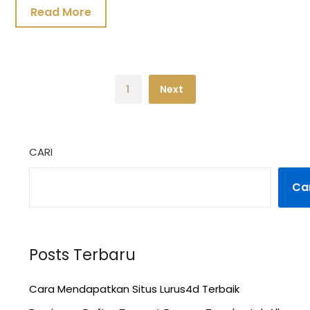
Read More
1
Next
CARI
Ca
Posts Terbaru
Cara Mendapatkan Situs Lurus4d Terbaik