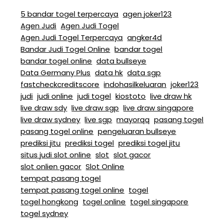
5 bandar togel terpercaya
agen joker123
Agen Judi
Agen Judi Togel
Agen Judi Togel Terpercaya
angker4d
Bandar Judi Togel Online
bandar togel
bandar togel online
data bullseye
Data Germany Plus
data hk
data sgp
fastcheckcreditscore
indohasilkeluaran
joker123
judi
judi online
judi togel
kiostoto
live draw hk
live draw sdy
live draw sgp
live draw singapore
live draw sydney
live sgp
mayorqq
pasang togel
pasang togel online
pengeluaran bullseye
prediksi jitu
prediksi togel
prediksi togel jitu
situs judi slot online
slot
slot gacor
slot onlien gacor
Slot Online
tempat pasang togel
tempat pasang togel online
togel
togel hongkong
togel online
togel singapore
togel sydney