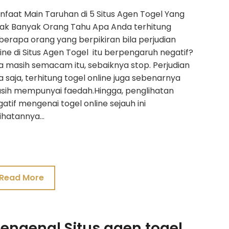
nfaat Main Taruhan di 5 Situs Agen Togel Yang
dak Banyak Orang Tahu Apa Anda terhitung
berapa orang yang berpikiran bila perjudian
ine di Situs Agen Togel itu berpengaruh negatif?
a masih semacam itu, sebaiknya stop. Perjudian
 saja, terhitung togel online juga sebenarnya
sih mempunyai faedah.Hingga, penglihatan
atif mengenai togel online sejauh ini
lihatannya…
Read More
engenal Situs agen togel