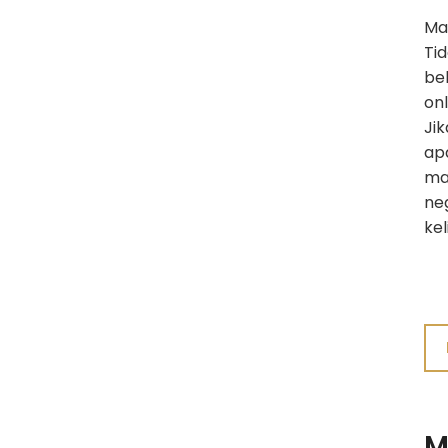
Ma
Ti
be
onl
Jik
apa
ma
neg
ke
M