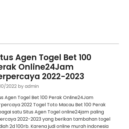
itus Agen Togel Bet 100
erak Online24Jam
erpercaya 2022-2023
/10/2022
by admin
tus Agen Togel Bet 100 Perak Online24Jam
rpercaya 2022 Togel Toto Macau Bet 100 Perak
agai satu Situs Agen Togel online24jam paling
percaya 2022-2023 yang berikan tambahan togel
iah 2d 100rb. Karena judi online murah indonesia