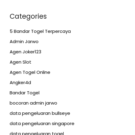
Categories
5 Bandar Togel Terpercaya
Admin Jarwo
Agen Joker123
Agen Slot
Agen Togel Online
Angker4d
Bandar Togel
bocoran admin jarwo
data pengeluaran bullseye
data pengeluaran singapore
data pengeluaran togel