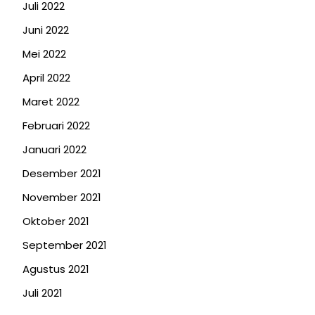
Juli 2022
Juni 2022
Mei 2022
April 2022
Maret 2022
Februari 2022
Januari 2022
Desember 2021
November 2021
Oktober 2021
September 2021
Agustus 2021
Juli 2021