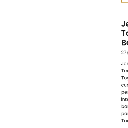
J
T
B
27
Je
Te
Tog
cu
pe
in
ba
par
Ta