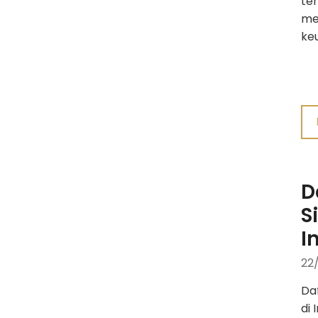
te
me
ke
D
S
I
22
Daf
di 