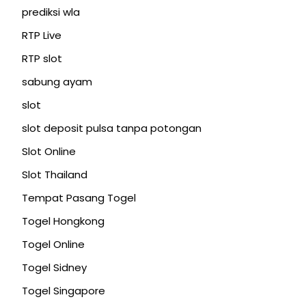
prediksi wla
RTP Live
RTP slot
sabung ayam
slot
slot deposit pulsa tanpa potongan
Slot Online
Slot Thailand
Tempat Pasang Togel
Togel Hongkong
Togel Online
Togel Sidney
Togel Singapore