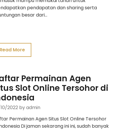
rmasuk mampu memakai tanah untuk
ndapatkan pendapatan dan sharing serta
untungan besar dari…
Read More
aftar Permainan Agen
itus Slot Online Tersohor di
ndonesia
/10/2022
by admin
tar Permainan Agen Situs Slot Online Tersohor
Indonesia Di jaman sekarang ini ini, sudah banyak