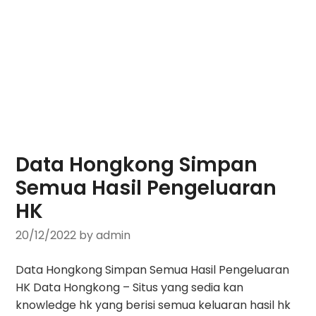
Data Hongkong Simpan
Semua Hasil Pengeluaran
HK
20/12/2022
by admin
Data Hongkong Simpan Semua Hasil Pengeluaran
HK Data Hongkong – Situs yang sedia kan
knowledge hk yang berisi semua keluaran hasil hk