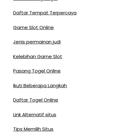
Daftar Tempat Terpercaya
Game Slot Online
Jenis permainan judi
Kelebihan Game Slot
Pasang Togel Online
Ikuti Beberapa Langkah
Daftar Togel Online
Link Alternatif situs
Tips Memilih Situs