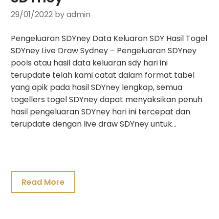
29/01/2022
by admin
Pengeluaran SDYney Data Keluaran SDY Hasil Togel
SDYney Live Draw Sydney – Pengeluaran SDYney
pools atau hasil data keluaran sdy hari ini
terupdate telah kami catat dalam format tabel
yang apik pada hasil SDYney lengkap, semua
togellers togel SDYney dapat menyaksikan penuh
hasil pengeluaran SDYney hari ini tercepat dan
terupdate dengan live draw SDYney untuk…
Read More