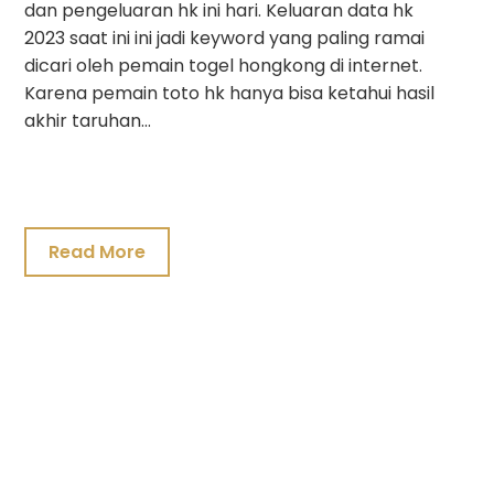
dan pengeluaran hk ini hari. Keluaran data hk
2023 saat ini ini jadi keyword yang paling ramai
dicari oleh pemain togel hongkong di internet.
Karena pemain toto hk hanya bisa ketahui hasil
akhir taruhan…
Read More