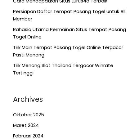
Cara Mendapatkan Situs Lurus4d Terbaik
Persiapan Daftar Tempat Pasang Togel untuk All
Member
Rahasia Utama Permainan Situs Tempat Pasang
Togel Online
Trik Main Tempat Pasang Togel Online Tergacor
Pasti Menang
Trik Menang Slot Thailand Tergacor Winrate
Tertinggi
Archives
Oktober 2025
Maret 2024
Februari 2024