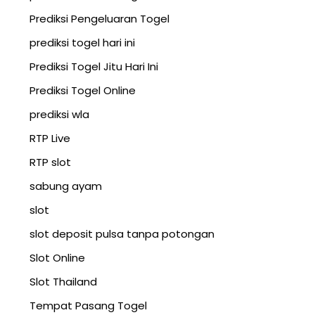
Prediksi Pengeluaran Togel
prediksi togel hari ini
Prediksi Togel Jitu Hari Ini
Prediksi Togel Online
prediksi wla
RTP Live
RTP slot
sabung ayam
slot
slot deposit pulsa tanpa potongan
Slot Online
Slot Thailand
Tempat Pasang Togel