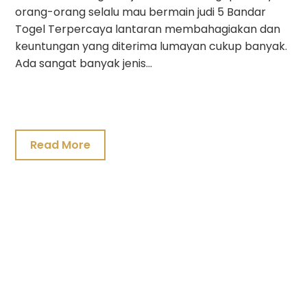
orang-orang selalu mau bermain judi 5 Bandar
Togel Terpercaya lantaran membahagiakan dan
keuntungan yang diterima lumayan cukup banyak.
Ada sangat banyak jenis…
Read More