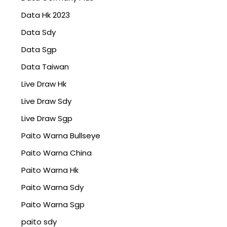
Data Hk 2023
Data Sdy
Data Sgp
Data Taiwan
Live Draw Hk
Live Draw Sdy
Live Draw Sgp
Paito Warna Bullseye
Paito Warna China
Paito Warna Hk
Paito Warna Sdy
Paito Warna Sgp
paito sdy