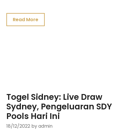
Read More
Togel Sidney: Live Draw
Sydney, Pengeluaran SDY
Pools Hari Ini
18/12/2022
by admin