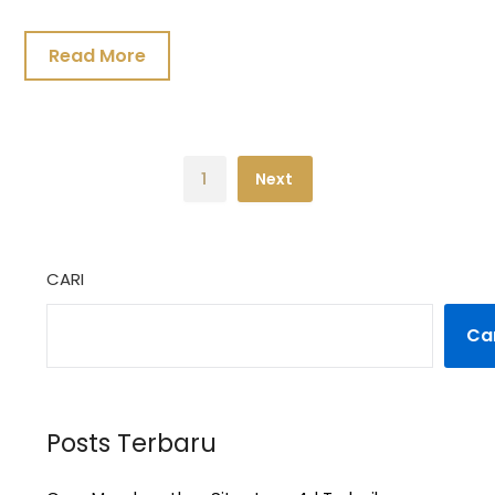
Read More
1
Next
CARI
Ca
Posts Terbaru