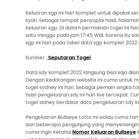
Keluaran sgp ini hari komplet untuk dipakai 
syah. Sebagai tempat penyuplai hasil, halaman
keluaran sgp. Di dalam permainan togel ini ha
satu minggu pada jam 17:45 WIB. Karena itu sa
sgp ini hari pada tabel data sgp komplet 2022 d
Sumber :
Seputaran Togel
Data sdy komplet 2022 langsung bisa saja diamb
Dengan kedatangan website ini cuma untuk m
togel sydney ini hari. Sebagai pemain angka
hasil pengeluaran sdy ini hari live tercepat.
togel sidney berdasar data pengeluaran sdy ko
Pengeluaran Bullseye Lotto ini walau cuma ta
dari beberapa pengunjung yang menyenangin
cuma ingin ketahui
Nomor Keluaran Bullseye
k