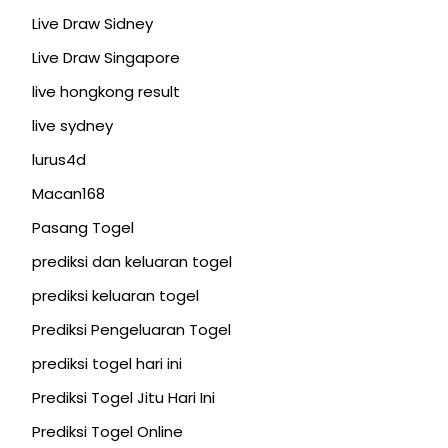
Live Draw Sidney
Live Draw Singapore
live hongkong result
live sydney
lurus4d
Macan168
Pasang Togel
prediksi dan keluaran togel
prediksi keluaran togel
Prediksi Pengeluaran Togel
prediksi togel hari ini
Prediksi Togel Jitu Hari Ini
Prediksi Togel Online