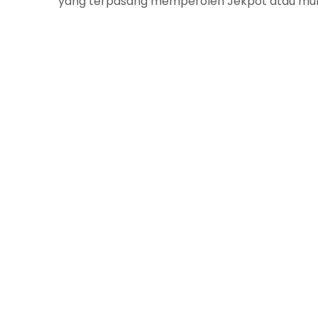
yang terpasang memperoleh Jekpot atau mung