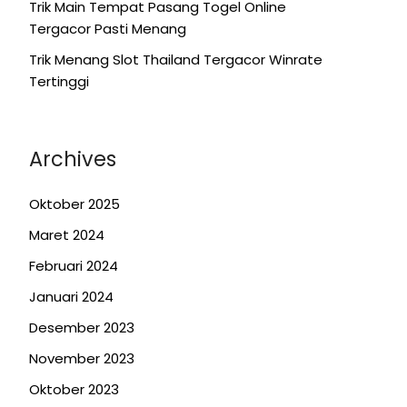
Trik Main Tempat Pasang Togel Online
Tergacor Pasti Menang
Trik Menang Slot Thailand Tergacor Winrate
Tertinggi
Archives
Oktober 2025
Maret 2024
Februari 2024
Januari 2024
Desember 2023
November 2023
Oktober 2023