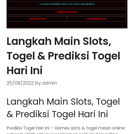
Langkah Main Slots,
Togel & Prediksi Togel
Hari Ini
25/09/2022
by admin
Langkah Main Slots, Togel
& Prediksi Togel Hari Ini
Prediksi Togel Hari Ini – Games slots & togel mesin online