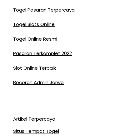
Togel Pasaran Terpercaya
Togel Slots Online
Togel Online Resmi
Pasaran Terkomplet 2022
Slot Online Terbaik
Bocoran Admin Jarwo
Artikel Terpercaya
Situs Tempat Togel