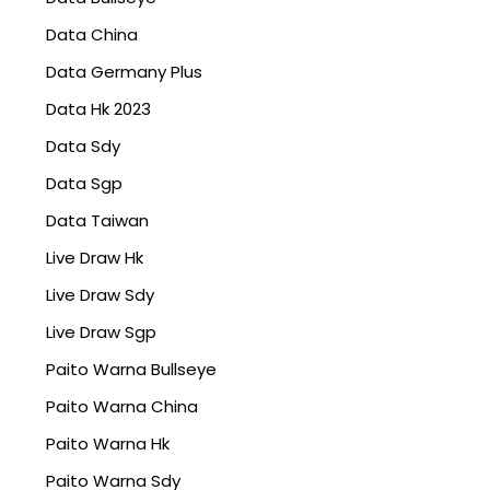
Data China
Data Germany Plus
Data Hk 2023
Data Sdy
Data Sgp
Data Taiwan
Live Draw Hk
Live Draw Sdy
Live Draw Sgp
Paito Warna Bullseye
Paito Warna China
Paito Warna Hk
Paito Warna Sdy