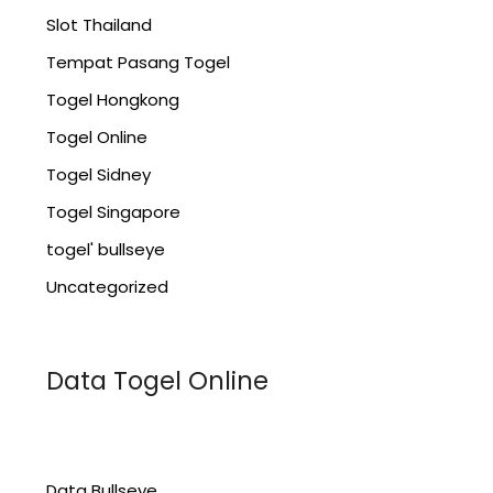
Slot Thailand
Tempat Pasang Togel
Togel Hongkong
Togel Online
Togel Sidney
Togel Singapore
togel' bullseye
Uncategorized
Data Togel Online
Data Bullseye