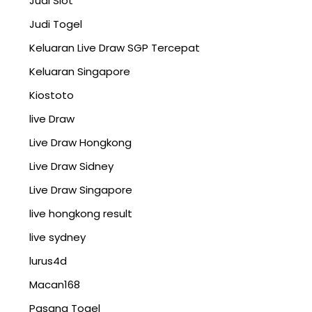
Judi Slot
Judi Togel
Keluaran Live Draw SGP Tercepat
Keluaran Singapore
Kiostoto
live Draw
Live Draw Hongkong
Live Draw Sidney
Live Draw Singapore
live hongkong result
live sydney
lurus4d
Macan168
Pasang Togel