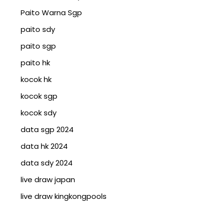
Paito Warna Sgp
paito sdy
paito sgp
paito hk
kocok hk
kocok sgp
kocok sdy
data sgp 2024
data hk 2024
data sdy 2024
live draw japan
live draw kingkongpools