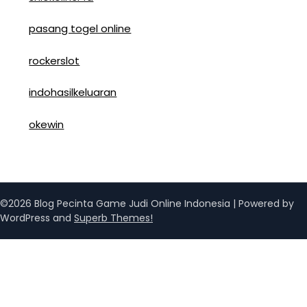
pasang togel online
rockerslot
indohasilkeluaran
okewin
©2026 Blog Pecinta Game Judi Online Indonesia
| Powered by
WordPress and
Superb Themes!