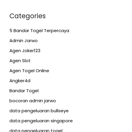
Categories
5 Bandar Togel Terpercaya
Admin Jarwo
Agen Joker123
Agen Slot
Agen Togel Online
Angker4d
Bandar Togel
bocoran admin jarwo
data pengeluaran bullseye
data pengeluaran singapore
data pengeluaran togel