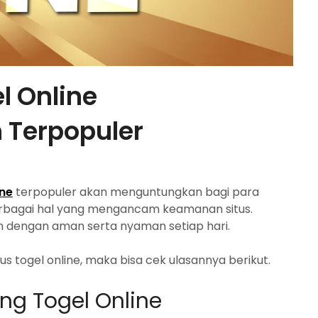
l Online
Terpopuler
ine
terpopuler akan menguntungkan bagi para
erbagai hal yang mengancam keamanan situs.
n dengan aman serta nyaman setiap hari.
us togel online, maka bisa cek ulasannya berikut.
ng Togel Online