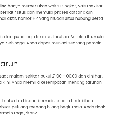
line
hanya memerlukan waktu singkat, yaitu sekitar
lternatif situs dan memulai proses daftar akun.
il aktif, nomor HP yang mudah situs hubungi serta
sa langsung login ke akun taruhan. Setelah itu, mulai
ya. Sehingga, Anda dapat menjadi seorang pemain
taruh
t malam, sekitar pukul 21.00 – 00.00 dan dini hari,
rbaik ini, Anda memiliki kesempatan menang taruhan
rtentu dan hindari bermain secara berlebihan.
buat peluang menang hilang begitu saja. Anda tidak
bermain togel, ‘kan?