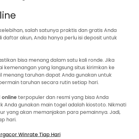
line
elebihan, salah satunya praktis dan gratis Anda
i daftar akun, Anda hanya perlu isi deposit untuk
stikan bisa menang dalam satu kali ronde. Jika
i kemenangan yang langsung situs kirimkan ke
asil menang taruhan dapat Anda gunakan untuk
bermain taruhan secara rutin setiap hari.
 online
terpopuler dan resmi yang bisa Anda
uk Anda gunakan main togel adalah kiostoto. Nikmati
itur yang akan memanjakan para pemainnya. Jadi,
p hari.
rgacor Winrate Tiap Hari