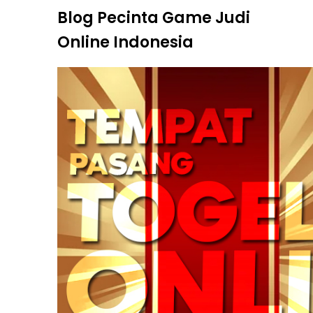
Skip
Blog Pecinta Game Judi
to
Online Indonesia
content