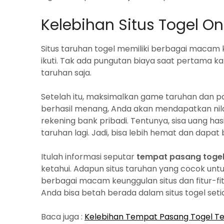
Kelebihan Situs Togel On
Situs taruhan togel memiliki berbagai macam k
ikuti. Tak ada pungutan biaya saat pertama kal
taruhan saja.
Setelah itu, maksimalkan game taruhan dan pa
berhasil menang, Anda akan mendapatkan nila
rekening bank pribadi. Tentunya, sisa uang h
taruhan lagi. Jadi, bisa lebih hemat dan dapat 
Itulah informasi seputar
tempat pasang togel
ketahui. Adapun situs taruhan yang cocok unt
berbagai macam keunggulan situs dan fitur-f
Anda bisa betah berada dalam situs togel setia
Baca juga :
Kelebihan Tempat Pasang Togel Te