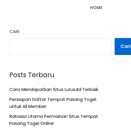
HOME
CARI
Cari
Posts Terbaru
Cara Mendapatkan Situs Lurus4d Terbaik
Persiapan Daftar Tempat Pasang Togel
untuk All Member
Rahasia Utama Permainan Situs Tempat
Pasang Togel Online