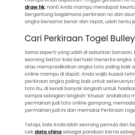
draw hk
, nanti Anda mampu mendapat keuntu
bergantung bagaimana perkiraan no dan asums
angka bersama benar dan tepat, udah tentu je
Cari Perkiraan Togel Bulley
Sama seperti yang udah di sebutkan barusan, b
seorang bettor kala berhasil menerka angka. 
atau memprediksikan angka toto paling baik ag
online mampu di dapat. Anda wajib kuasai teh
perkiraan angka paling baik untuk seterusnya 
toto itu, di kenali banyak langkah untuk hasil
sampai sebagian langkah ‘khusus’ andaikata 
permainan judi toto online gampang, memada
permainan judi ini dan memakai Perkiraan togel
Tetapi, kala Anda ialah seorang pemula dan 
cek
data china
sebagai panduan karna sebagai