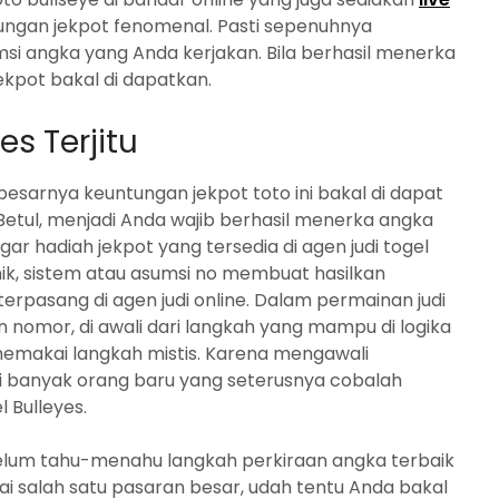
ngan jekpot fenomenal. Pasti sepenuhnya
i angka yang Anda kerjakan. Bila berhasil menerka
kpot bakal di dapatkan.
es Terjitu
esarnya keuntungan jekpot toto ini bakal di dapat
Betul, menjadi Anda wajib berhasil menerka angka
ar hadiah jekpot yang tersedia di agen judi togel
nik, sistem atau asumsi no membuat hasilkan
terpasang di agen judi online. Dalam permainan judi
kan nomor, di awali dari langkah yang mampu di logika
memakai langkah mistis. Karena mengawali
i banyak orang baru yang seterusnya cobalah
 Bulleyes.
belum tahu-menahu langkah perkiraan angka terbaik
 salah satu pasaran besar, udah tentu Anda bakal