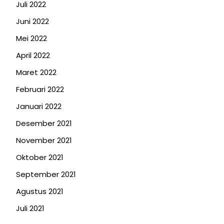
Juli 2022
Juni 2022
Mei 2022
April 2022
Maret 2022
Februari 2022
Januari 2022
Desember 2021
November 2021
Oktober 2021
September 2021
Agustus 2021
Juli 2021