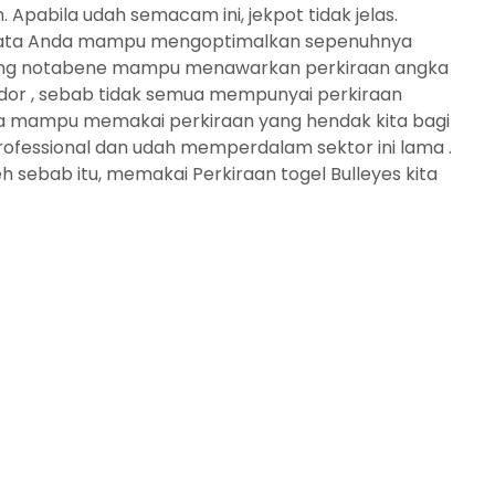
Apabila udah semacam ini, jekpot tidak jelas.
daikata Anda mampu mengoptimalkan sepenuhnya
 yang notabene mampu menawarkan perkiraan angka
ledor , sebab tidak semua mempunyai perkiraan
da mampu memakai perkiraan yang hendak kita bagi
 professional dan udah memperdalam sektor ini lama .
h sebab itu, memakai Perkiraan togel Bulleyes kita