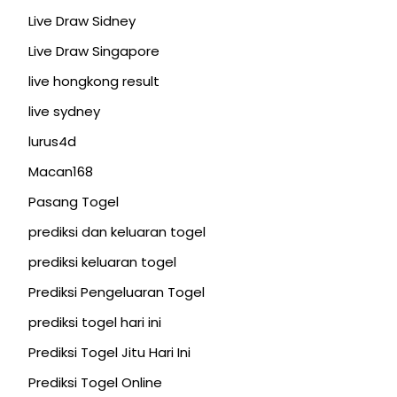
Live Draw Sidney
Live Draw Singapore
live hongkong result
live sydney
lurus4d
Macan168
Pasang Togel
prediksi dan keluaran togel
prediksi keluaran togel
Prediksi Pengeluaran Togel
prediksi togel hari ini
Prediksi Togel Jitu Hari Ini
Prediksi Togel Online