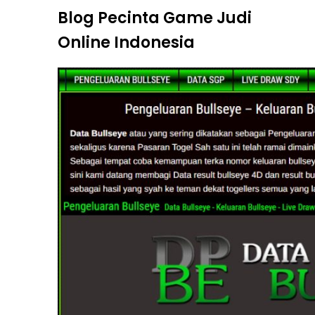
Skip
Blog Pecinta Game Judi
to
Online Indonesia
content