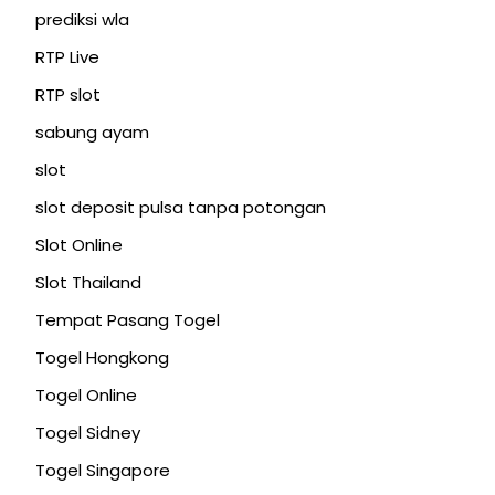
prediksi wla
RTP Live
RTP slot
sabung ayam
slot
slot deposit pulsa tanpa potongan
Slot Online
Slot Thailand
Tempat Pasang Togel
Togel Hongkong
Togel Online
Togel Sidney
Togel Singapore