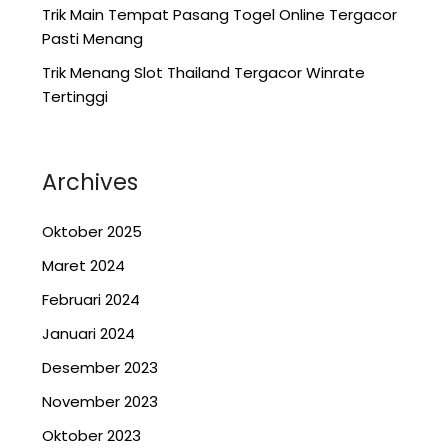
Trik Main Tempat Pasang Togel Online Tergacor
Pasti Menang
Trik Menang Slot Thailand Tergacor Winrate
Tertinggi
Archives
Oktober 2025
Maret 2024
Februari 2024
Januari 2024
Desember 2023
November 2023
Oktober 2023