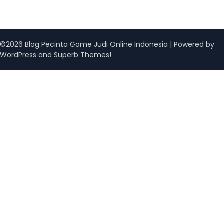
©2026 Blog Pecinta Game Judi Online Indonesia
| Powered by
WordPress and
Superb Themes!