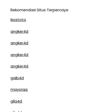
Rekomendasi Situs Terpercaya
kiostoto
angker4d
angker4d
angker4d
angker4d
gaib4d
mayorqq
gila4d