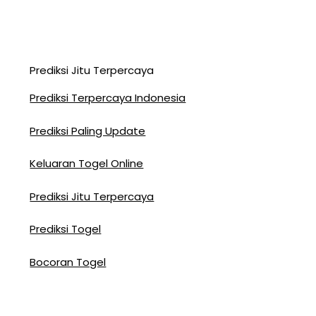
Prediksi Jitu Terpercaya
Prediksi Terpercaya Indonesia
Prediksi Paling Update
Keluaran Togel Online
Prediksi Jitu Terpercaya
Prediksi Togel
Bocoran Togel