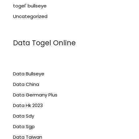
togel' bullseye
Uncategorized
Data Togel Online
Data Bullseye
Data China
Data Germany Plus
Data Hk 2023
Data Sdy
Data Sgp
Data Taiwan