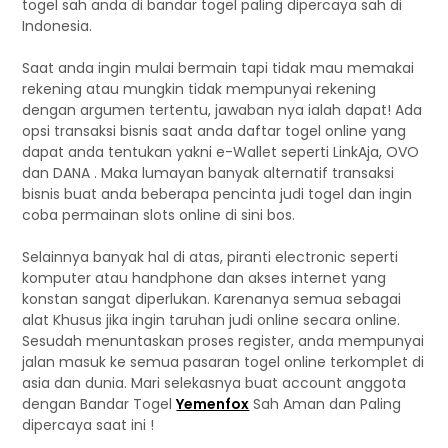
togel sah anda di bandar togel paling dipercaya sah di
Indonesia.
Saat anda ingin mulai bermain tapi tidak mau memakai
rekening atau mungkin tidak mempunyai rekening
dengan argumen tertentu, jawaban nya ialah dapat! Ada
opsi transaksi bisnis saat anda daftar togel online yang
dapat anda tentukan yakni e-Wallet seperti LinkAja, OVO
dan DANA . Maka lumayan banyak alternatif transaksi
bisnis buat anda beberapa pencinta judi togel dan ingin
coba permainan slots online di sini bos.
Selainnya banyak hal di atas, piranti electronic seperti
komputer atau handphone dan akses internet yang
konstan sangat diperlukan. Karenanya semua sebagai
alat Khusus jika ingin taruhan judi online secara online.
Sesudah menuntaskan proses register, anda mempunyai
jalan masuk ke semua pasaran togel online terkomplet di
asia dan dunia. Mari selekasnya buat account anggota
dengan Bandar Togel
Yemenfox
Sah Aman dan Paling
dipercaya saat ini !