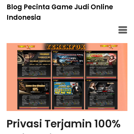
Skip
Blog Pecinta Game Judi Online
to
Indonesia
content
Privasi Terjamin 100%