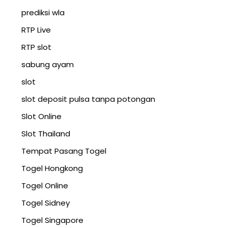
prediksi wla
RTP Live
RTP slot
sabung ayam
slot
slot deposit pulsa tanpa potongan
Slot Online
Slot Thailand
Tempat Pasang Togel
Togel Hongkong
Togel Online
Togel Sidney
Togel Singapore