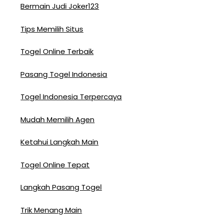
Bermain Judi Joker123
Tips Memilih Situs
Togel Online Terbaik
Pasang Togel Indonesia
Togel Indonesia Terpercaya
Mudah Memilih Agen
Ketahui Langkah Main
Togel Online Tepat
Langkah Pasang Togel
Trik Menang Main