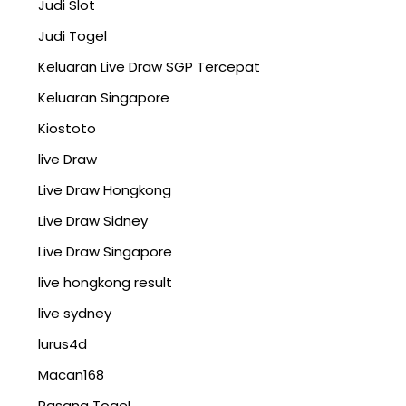
Judi Slot
Judi Togel
Keluaran Live Draw SGP Tercepat
Keluaran Singapore
Kiostoto
live Draw
Live Draw Hongkong
Live Draw Sidney
Live Draw Singapore
live hongkong result
live sydney
lurus4d
Macan168
Pasang Togel