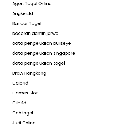
Agen Togel Online
Angker4d
Bandar Togel
bocoran admin jarwo
data pengeluaran bullseye
data pengeluaran singapore
data pengeluaran togel
Draw Hongkong
Gaib4d
Games Slot
Gila4d
Gohtogel
Judi Online