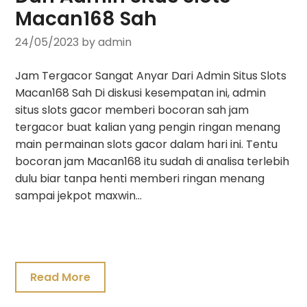
Macan168 Sah
24/05/2023
by admin
Jam Tergacor Sangat Anyar Dari Admin Situs Slots
Macan168 Sah Di diskusi kesempatan ini, admin
situs slots gacor memberi bocoran sah jam
tergacor buat kalian yang pengin ringan menang
main permainan slots gacor dalam hari ini. Tentu
bocoran jam Macan168 itu sudah di analisa terlebih
dulu biar tanpa henti memberi ringan menang
sampai jekpot maxwin…
Read More