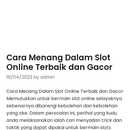
Cara Menang Dalam Slot
Online Terbaik dan Gacor
16/04/2023
by admin
Cara Menang Dalam Slot Online Terbaik dan Gacor
Memutuskan untuk bermain slot online selayaknya
sebenarnya dibarengi kebolehan dan kebolehan
yang oke. Dalam persoalan ini, perihal yang kudu
anda melaksanakan ialah cari menyadari trick dan
taktik yang dapat dipakai untuk bermain slots