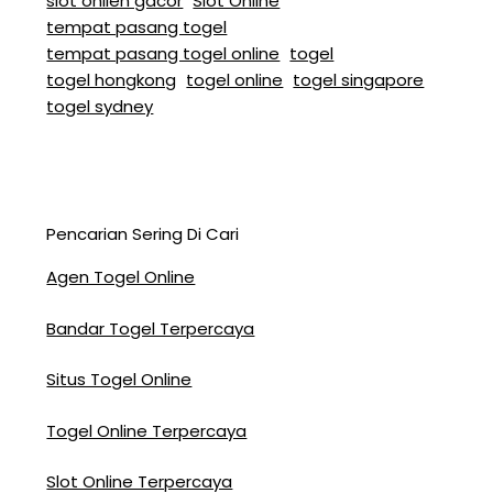
slot onlien gacor
Slot Online
tempat pasang togel
tempat pasang togel online
togel
togel hongkong
togel online
togel singapore
togel sydney
Pencarian Sering Di Cari
Agen Togel Online
Bandar Togel Terpercaya
Situs Togel Online
Togel Online Terpercaya
Slot Online Terpercaya