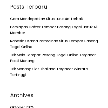
Posts Terbaru
Cara Mendapatkan Situs Lurus4d Terbaik
Persiapan Daftar Tempat Pasang Togel untuk All
Member
Rahasia Utama Permainan Situs Tempat Pasang
Togel Online
Trik Main Tempat Pasang Togel Online Tergacor
Pasti Menang
Trik Menang Slot Thailand Tergacor Winrate
Tertinggi
Archives
Oktober 2025