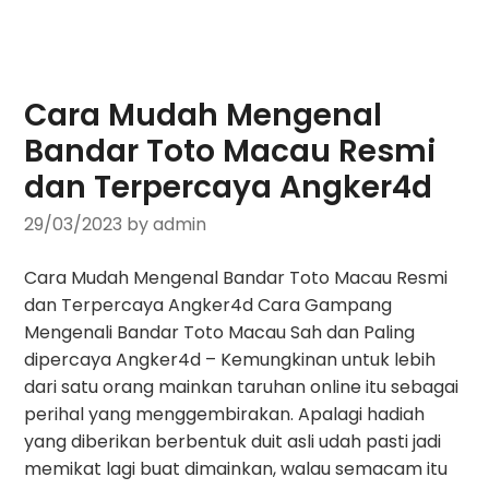
Cara Mudah Mengenal
Bandar Toto Macau Resmi
dan Terpercaya Angker4d
29/03/2023
by admin
Cara Mudah Mengenal Bandar Toto Macau Resmi
dan Terpercaya Angker4d Cara Gampang
Mengenali Bandar Toto Macau Sah dan Paling
dipercaya Angker4d – Kemungkinan untuk lebih
dari satu orang mainkan taruhan online itu sebagai
perihal yang menggembirakan. Apalagi hadiah
yang diberikan berbentuk duit asli udah pasti jadi
memikat lagi buat dimainkan, walau semacam itu