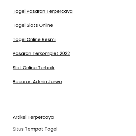
Togel Pasaran Terpercaya
Togel Slots Online
Togel Online Resmi
Pasaran Terkomplet 2022
Slot Online Terbaik
Bocoran Admin Jarwo
Artikel Terpercaya
Situs Tempat Togel