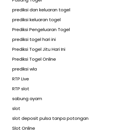
prediksi dan keluaran togel
prediksi keluaran togel
Prediksi Pengeluaran Togel
prediksi togel hari ini
Prediksi Togel Jitu Hari Ini
Prediksi Togel Online
prediksi wla
RTP Live
RTP slot
sabung ayam
slot
slot deposit pulsa tanpa potongan
Slot Online